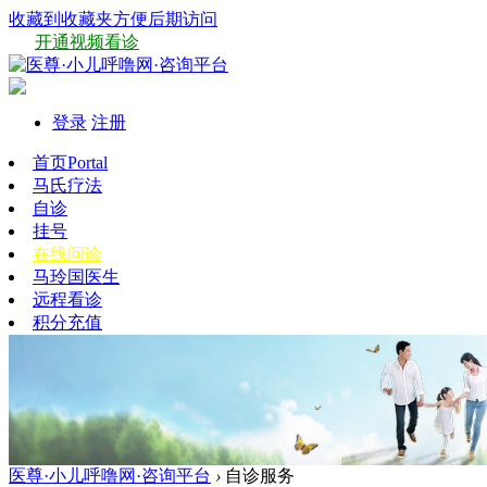
收藏到收藏夹方便后期访问
开通视频看诊
登录
注册
首页
Portal
马氏疗法
自诊
挂号
在线问诊
马玲国医生
远程看诊
积分充值
医尊·小儿呼噜网·咨询平台
›
自诊服务